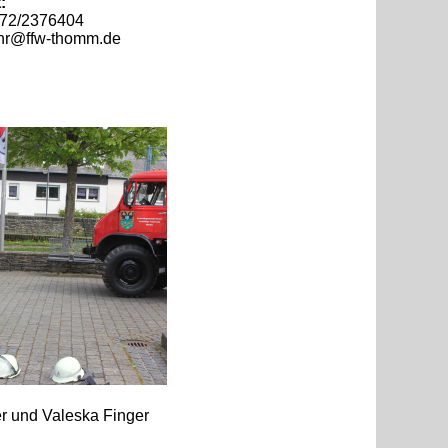
:
172/2376404
hr@ffw-thomm.de
r und Valeska Finger